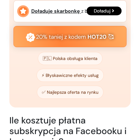
Doładuje skarbonkę
z bonusem!
Doładuj
20% taniej
z kodem
HOT20
🥰
🇵🇱 Polska obsługa klienta
⚡️ Błyskawiczne efekty usług
✅ Najlepsza oferta na rynku
Ile kosztuje płatna
subskrypcja na Facebooku i