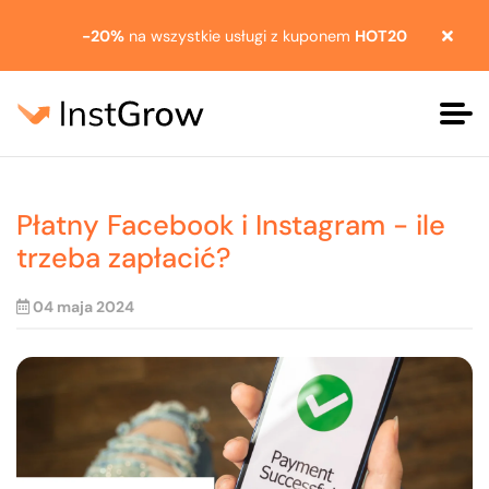
-20%
na wszystkie usługi z kuponem
HOT20
Płatny Facebook i Instagram - ile
trzeba zapłacić?
04 maja 2024