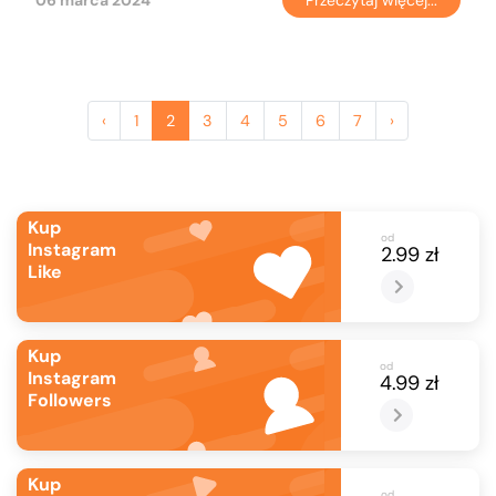
06 marca 2024
Przeczytaj więcej...
‹
1
2
3
4
5
6
7
›
Kup
od
Instagram
2.99 zł
Like
Kup
od
Instagram
4.99 zł
Followers
Kup
od